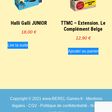
Halli Galli JUNIOR
TTMC – Extension. Le
Complément Belge
18,00
€
12,90
€
Lire la suite
Ajouter au panier
Copyright © 2021
www.BEREL-Games.fr
-
Mentions
légales
-
CGV
-
Politique de confidentialité
-
Nous