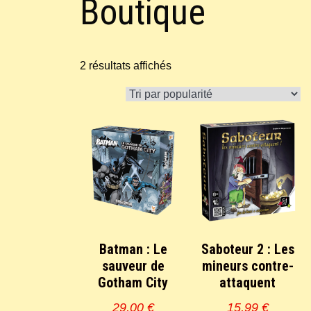
Boutique
Trié
2 résultats affichés
par
popularité
Batman : Le
Saboteur 2 : Les
sauveur de
mineurs contre-
Gotham City
attaquent
29,00
€
15,99
€