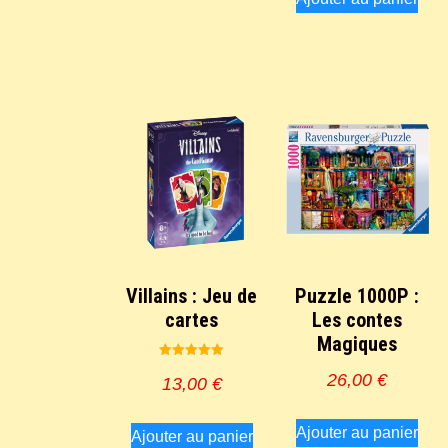
Villains : Jeu de
Puzzle 1000P :
cartes
Les contes
Magiques
Note
26,00
€
5.00
13,00
€
sur 5
Ajouter au panier
Ajouter au panier