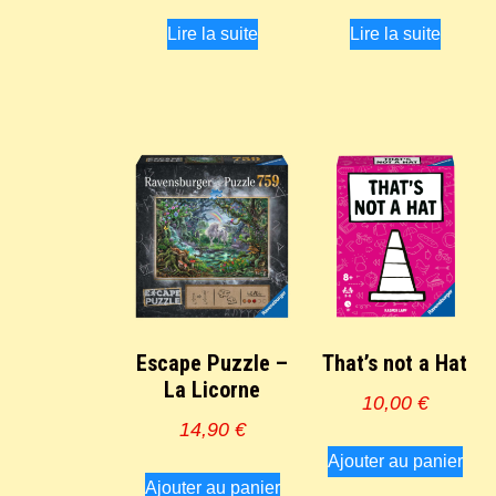
Lire la suite
Lire la suite
Escape Puzzle –
That’s not a Hat
La Licorne
10,00
€
14,90
€
Ajouter au panier
Ajouter au panier