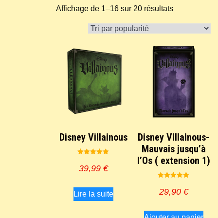
Trié
Affichage de 1–16 sur 20 résultats
par
popularité
Disney Villainous
Disney Villainous-
Mauvais jusqu’à
l’Os ( extension 1)
Note
5.00
39,99
€
sur 5
Note
5.00
29,90
€
Lire la suite
sur 5
Ajouter au panier