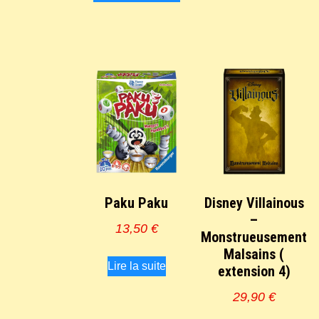
Paku Paku
Disney Villainous
–
13,50
€
Monstrueusement
Malsains (
Lire la suite
extension 4)
29,90
€