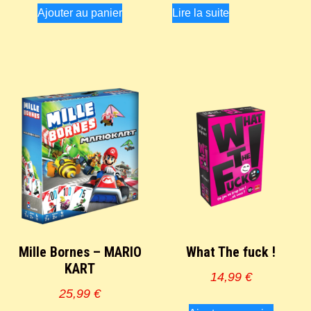
Ajouter au panier
Lire la suite
Mille Bornes – MARIO
What The fuck !
KART
14,99
€
25,99
€