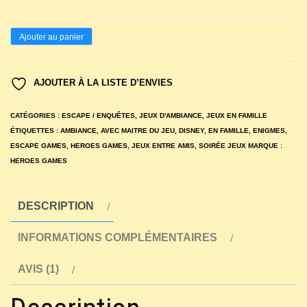
quantité
Ajouter au panier
de
Escape
AJOUTER À LA LISTE D’ENVIES
Game
Disney
CATÉGORIES :
ESCAPE / ENQUÊTES
,
JEUX D'AMBIANCE
,
JEUX EN FAMILLE
Villains
ÉTIQUETTES :
AMBIANCE
,
AVEC MAITRE DU JEU
,
DISNEY
,
EN FAMILLE
,
ENIGMES
,
ESCAPE GAMES
,
HEROES GAMES
,
JEUX ENTRE AMIS
,
SOIRÉE JEUX
MARQUE :
HEROES GAMES
DESCRIPTION
INFORMATIONS COMPLÉMENTAIRES
AVIS (1)