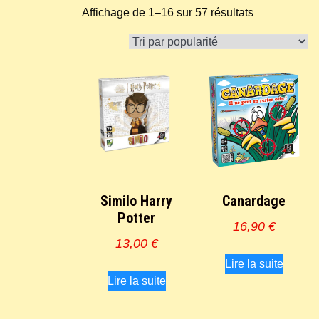
Trié
Affichage de 1–16 sur 57 résultats
par
popularité
Similo Harry
Canardage
Potter
16,90
€
13,00
€
Lire la suite
Lire la suite