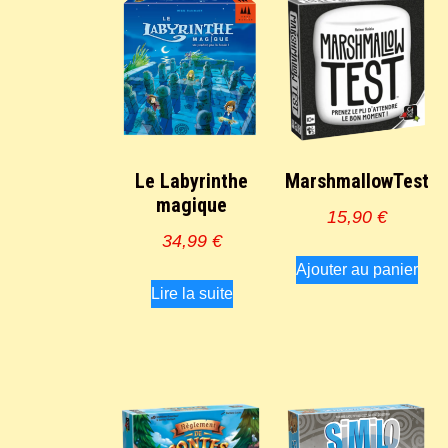
Le Labyrinthe
MarshmallowTest
magique
15,90
€
34,99
€
Ajouter au panier
Lire la suite