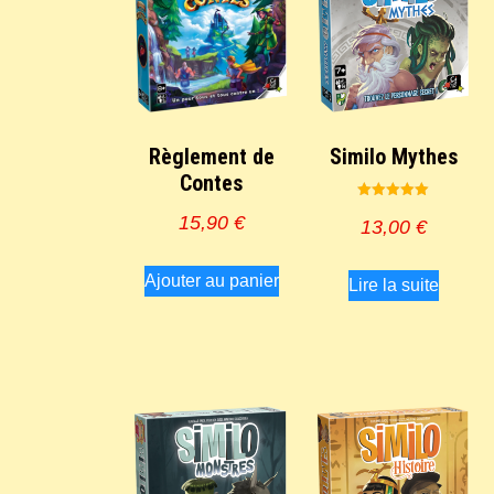
Règlement de
Similo Mythes
Contes
Note
15,90
€
5.00
13,00
€
sur 5
Ajouter au panier
Lire la suite