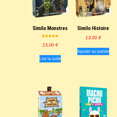
Similo Monstres
Similo Histoire
13,00
€
Note
5.00
13,00
€
sur 5
Ajouter au panier
Lire la suite