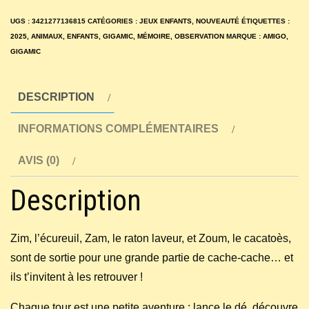
Zoum
UGS :
3421277136815
CATÉGORIES :
JEUX ENFANTS
,
NOUVEAUTÉ
ÉTIQUETTES :
2025
,
ANIMAUX
,
ENFANTS
,
GIGAMIC
,
MÉMOIRE
,
OBSERVATION
MARQUE :
AMIGO
,
GIGAMIC
DESCRIPTION
INFORMATIONS COMPLÉMENTAIRES
AVIS (0)
Description
Zim, l’écureuil, Zam, le raton laveur, et Zoum, le cacatoès,
sont de sortie pour une grande partie de cache-cache… et
ils t’invitent à les retrouver !
Chaque tour est une petite aventure : lance le dé, découvre