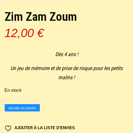
Zim Zam Zoum
12,00
€
Dès 4 ans !
Un jeu de mémoire et de prise de risque pour les petits
malins !
En stock
quantité
Ajouter au panier
de
Zim
AJOUTER À LA LISTE D’ENVIES
Zam