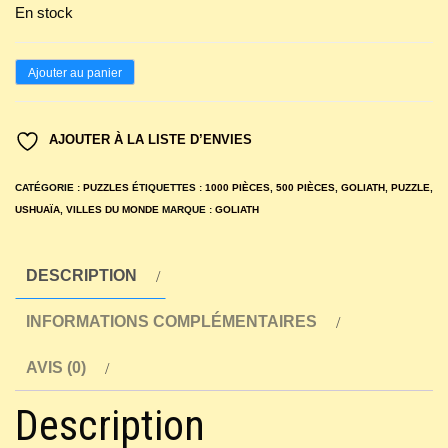
En stock
quantité
Ajouter au panier
de
Puzzle
AJOUTER À LA LISTE D’ENVIES
Ushuaïa
:
CATÉGORIE :
PUZZLES
ÉTIQUETTES :
1000 PIÈCES
,
500 PIÈCES
,
GOLIATH
,
PUZZLE
,
Islands
USHUAÏA
,
VILLES DU MONDE
MARQUE :
GOLIATH
Archway
1000
DESCRIPTION
Pièces
INFORMATIONS COMPLÉMENTAIRES
/
Kangourou
AVIS (0)
500
Pièces
Description