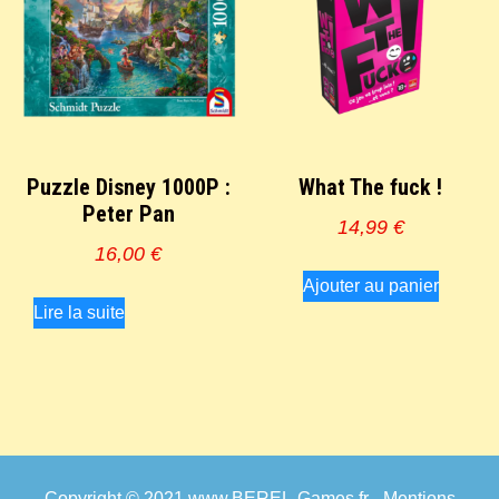
Puzzle Disney 1000P :
What The fuck !
Peter Pan
14,99
€
16,00
€
Ajouter au panier
Lire la suite
Copyright © 2021
www.BEREL-Games.fr
-
Mentions