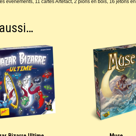
es événements, 11 cartes Artefact, 2 pions en bois, 16 jetons en b
 aussi…
zar Bizarre Ultime
Muse