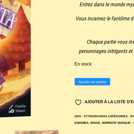
Entrez dans le monde myst
Vous incarnez le fantôme d’
Chaque partie vous inv
personnages intrigants et
En stock
quantité
Ajouter au panier
de
Magicarta
AJOUTER À LA LISTE D’
:
Le
UGS :
3770035010004
CATÉGORIES :
E
fantôme
ENIGMES
,
MAGIE
,
NARRATIF
MARQUE :
de