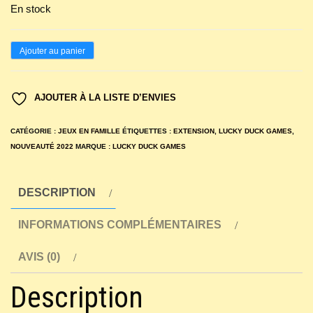
En stock
quantité
Ajouter au panier
de
L'île
AJOUTER À LA LISTE D’ENVIES
des
Chats
CATÉGORIE :
JEUX EN FAMILLE
ÉTIQUETTES :
EXTENSION
,
LUCKY DUCK GAMES
,
:
NOUVEAUTÉ 2022
MARQUE :
LUCKY DUCK GAMES
Extension
Pack
DESCRIPTION
Kickstarter
INFORMATIONS COMPLÉMENTAIRES
2
AVIS (0)
Description