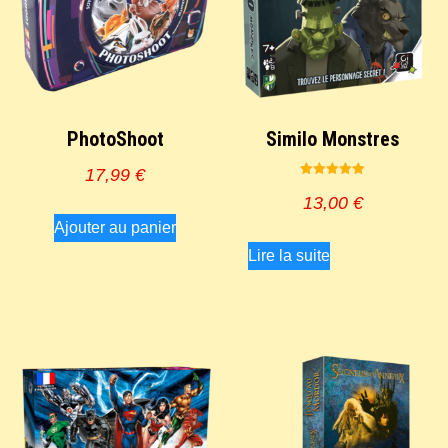
PhotoShoot
Similo Monstres
17,99
€
Note
5.00
13,00
€
sur 5
Ajouter au panier
Lire la suite