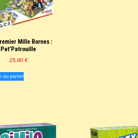
remier Mille Bornes :
Pat’Patrouille
25,90
€
r au panier