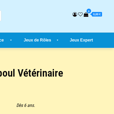
0
0,00 €
ce
Jeux de Rôles
Jeux Expert
oul Vétérinaire
Dès 6 ans.