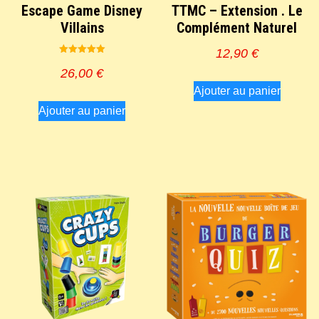
Escape Game Disney
TTMC – Extension . Le
Villains
Complément Naturel
12,90
€
Note
5.00
26,00
€
sur 5
Ajouter au panier
Ajouter au panier