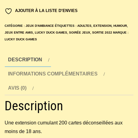
Dilemme
AJOUTER À LA LISTE D’ENVIES
Express
:
CATÉGORIE :
JEUX D'AMBIANCE
ÉTIQUETTES :
ADULTES
,
EXTENSION
,
HUMOUR
,
Extension
JEUX ENTRE AMIS
,
LUCKY DUCK GAMES
,
SOIRÉE JEUX
,
SORTIE 2022
MARQUE :
LUCKY DUCK GAMES
Déconseillé
-
18
DESCRIPTION
ans
INFORMATIONS COMPLÉMENTAIRES
AVIS (0)
Description
Une extension cumulant 200 cartes déconseillées aux
moins de 18 ans.