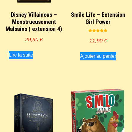
Disney Villainous –
Smile Life – Extension
Monstrueusement
Girl Power
Malsains ( extension 4)
Note
29,90
€
5.00
11,90
€
sur 5
Lire la suite
Ajouter au panier