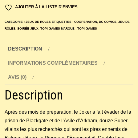
Batman
AJOUTER À LA LISTE D’ENVIES
:
Le
CATÉGORIE :
JEUX DE RÔLES
ÉTIQUETTES :
COOPÉRATION
,
DC COMICS
,
JEU DE
sauveur
RÔLES
,
SOIRÉE JEUX
,
TOPI GAMES
MARQUE :
TOPI GAMES
de
Gotham
DESCRIPTION
City
INFORMATIONS COMPLÉMENTAIRES
AVIS (0)
Description
Après des mois de préparation, le Joker a fait évader de la
prison de Blackgate et de l’Asile d’Arkham, douze Super-
vilains les plus recherchés qui sont les pires ennemis de
Batman : Bane, le Pingouin, l’Épouvantail, Double face,