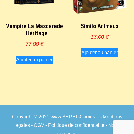
Vampire La Mascarade
Similo Animaux
– Héritage
13,00
€
77,00
€
Ajouter au panier
Ajouter au panier
Copyright © 2021
www.BEREL-Games.fr
-
Mentions
légales
-
CGV
-
Politique de confidentialité
-
Nous
contacter