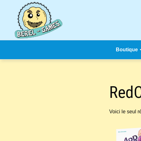
Skip
to
content
Boutique
RedC
Voici le seul r