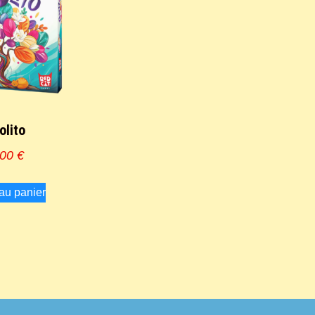
olito
,00
€
 au panier