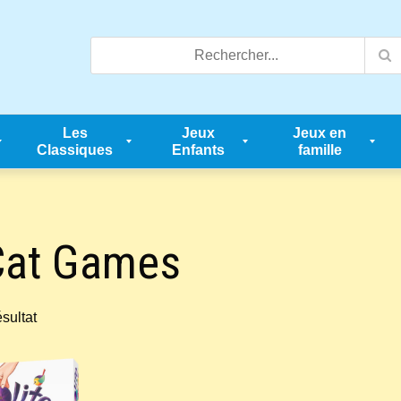
Les
Jeux
Jeux en
Classiques
Enfants
famille
at Games
ésultat