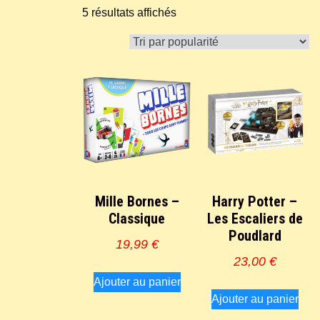
Trié
5 résultats affichés
par
popularité
Mille Bornes –
Harry Potter –
Classique
Les Escaliers de
Poudlard
19,99
€
23,00
€
Ajouter au panier
Ajouter au panier